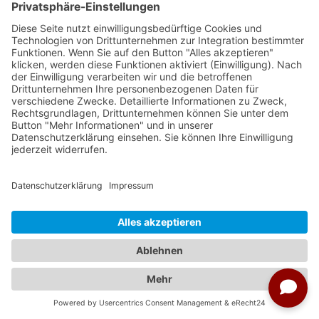
Termine im ausgewählten Zeitraum
23.01.2027 - 07.02.2027
06.02.2027 - 21.02.2027
20.02.2027 - 07.03.2027
27.02.2027 - 14.03.2027
weitere Termine
ab € 3.695
Reisedetails
Sri Lanka - Höhepunkte - Studiosus