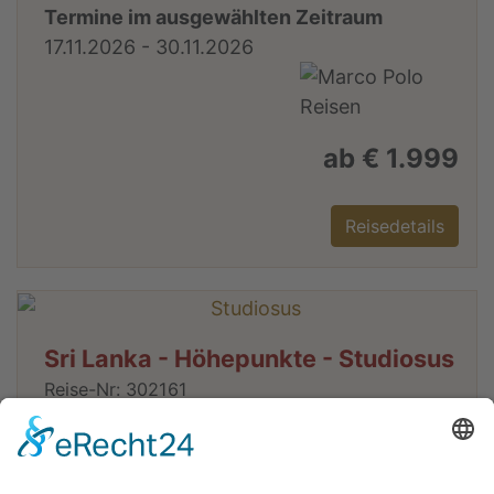
Termine im ausgewählten Zeitraum
17.11.2026 - 30.11.2026
ab € 1.999
Reisedetails
Sri Lanka - Höhepunkte - Studiosus
Reise-Nr: 302161
Alle Höhepunkte Sri Lankas auf einer
Studiosus-Reise. Kompakter Reiseverlauf
mit sehr guten Hotels (Fluganreise)