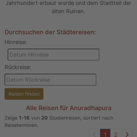
Jahrhundert erbaut wurde und dem Stadtteil der
alten Ruinen.
Durchsuchen der Städtereisen:
Hinreise:
Rückreise:
Reisen finden
Alle Reisen für Anuradhapura
Zeige
1-16
von
20
Studienreisen, sortiert nach
Reiseterminen.
Vorheriger Seit
Näc
1
2