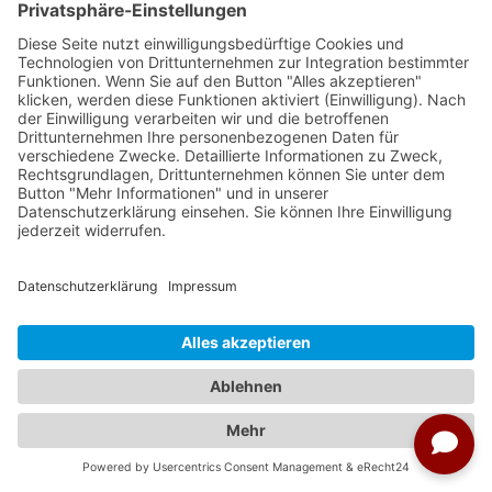
Weitere Reisen nach Peru
Kein Bild gefunden
Weitere Städte aus Peru
Lima
Trujillo
Chiclayo
Cusco (Cuzco)
Ica
Juliaca