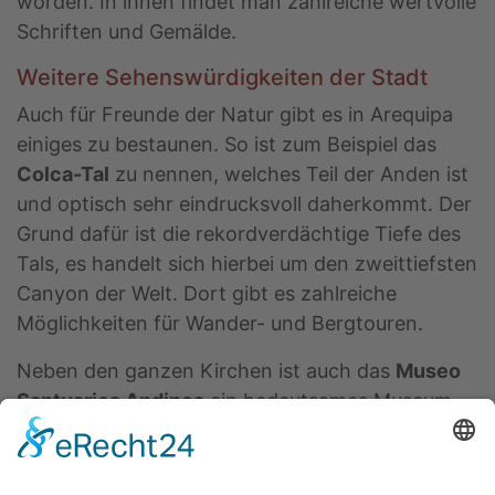
worden. In ihnen findet man zahlreiche wertvolle
Schriften und Gemälde.
Weitere Sehenswürdigkeiten der Stadt
Auch für Freunde der Natur gibt es in Arequipa
einiges zu bestaunen. So ist zum Beispiel das
Colca-Tal
zu nennen, welches Teil der Anden ist
und optisch sehr eindrucksvoll daherkommt. Der
Grund dafür ist die rekordverdächtige Tiefe des
Tals, es handelt sich hierbei um den zweittiefsten
Canyon der Welt. Dort gibt es zahlreiche
Möglichkeiten für Wander- und Bergtouren.
Neben den ganzen Kirchen ist auch das
Museo
Santuarios Andinos
ein bedeutsames Museum
der Stadt, in welchem Fundstücke aus dem
Bereich der Archäologie Südamerikas besichtigt
werden können.