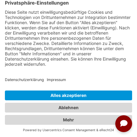
Ameropa Reisen
Bavaria Fernreisen
Berge & Meer
Gebeco
Hauser exkursionen
Meiers Weltreisen
Nicko Cruises
SKR
Studiosus
Wikinger Reisen
TUI Tours
Studiosus Kultimer
© Studienreisen.de 2026