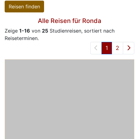
Reisen finden
Alle Reisen für Ronda
Zeige
1-16
von
25
Studienreisen, sortiert nach
Reiseterminen.
Vorheriger Seit
Näc
1
2