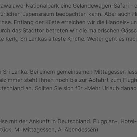
walawe-Nationalpark eine Geländewagen-Safari - e
türlichen Lebensraum beobachten kann. Aber auch Hi
nse. Entlang der Küste erreichen wir die Handels- un
Durch das Stadttor betreten wir die malerischen Gäss
e Kerk, Sri Lankas älteste Kirche. Weiter geht es na
 Sri Lanka. Bei einem gemeinsamen Mittagessen las
telzimmer steht Ihnen noch bis zur Abfahrt zum Flugh
tschland an. Sollten Sie sich für »Mehr Urlaub dana
eise mit der Ankunft in Deutschland. Flugplan-, Hot
hstück, M=Mittagessen, A=Abendessen)