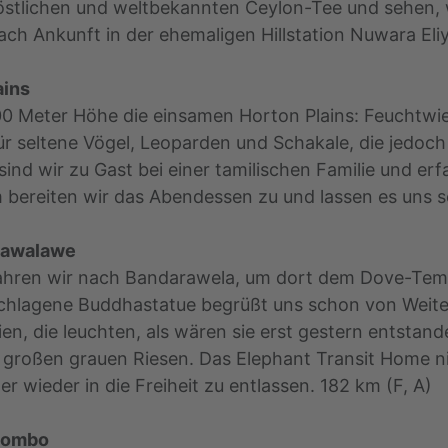
köstlichen und weltbekannten Ceylon-Tee und sehen, 
ach Ankunft in der ehemaligen Hillstation Nuwara Eliy
ains
00 Meter Höhe die einsamen Horton Plains: Feuchtw
 seltene Vögel, Leoparden und Schakale, die jedoch
ind wir zu Gast bei einer tamilischen Familie und er
 bereiten wir das Abendessen zu und lassen es uns s
Udawalawe
fahren wir nach Bandarawela, um dort dem Dove-Temp
schlagene Buddhastatue begrüßt uns schon von Weit
n, die leuchten, als wären sie erst gestern entstand
 großen grauen Riesen. Das Elephant Transit Home n
r wieder in die Freiheit zu entlassen. 182 km (F, A)
egombo