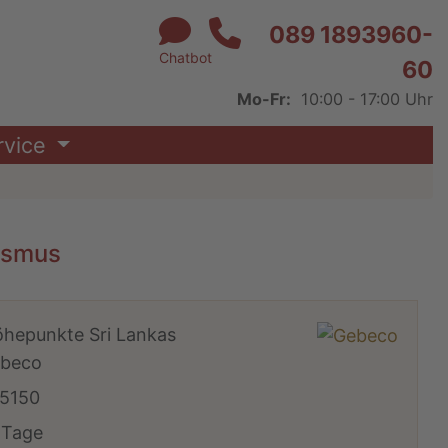
089 1893960-
Chatbot
60
Mo-Fr:
10:00 - 17:00 Uhr
rvice
hismus
öhepunkte Sri Lankas
beco
5150
 Tage