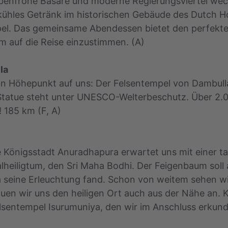
arbenfrohe Basare und moderne Regierungsviertel wec
 kühles Getränk im historischen Gebäude des Dutch H
l. Das gemeinsame Abendessen bietet den perfekt
 auf die Reise einzustimmen. (A)
la
in Höhepunkt auf uns: Der Felsentempel von Dambulla
tatue steht unter UNESCO-Welterbeschutz. Über 2.
! 185 km (F, A)
 Königsstadt Anuradhapura erwartet uns mit einer t
lheiligtum, den Sri Maha Bodhi. Der Feigenbaum sol
 seine Erleuchtung fand. Schon von weitem sehen wi
uen wir uns den heiligen Ort auch aus der Nähe an. K
Felsentempel Isurumuniya, den wir im Anschluss erku