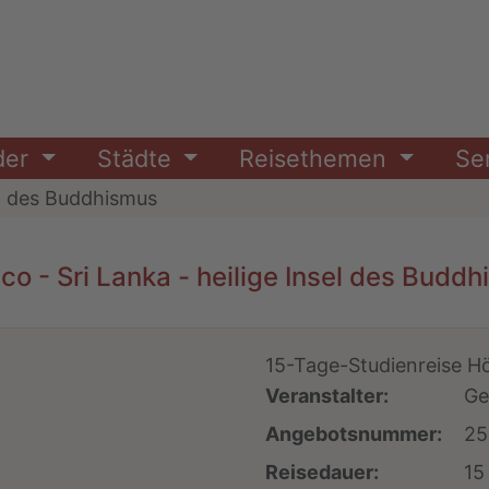
der
Städte
Reisethemen
Se
sel des Buddhismus
o - Sri Lanka - heilige Insel des Budd
15-Tage-Studienreise H
Veranstalter:
Ge
Angebotsnummer:
25
Reisedauer:
15