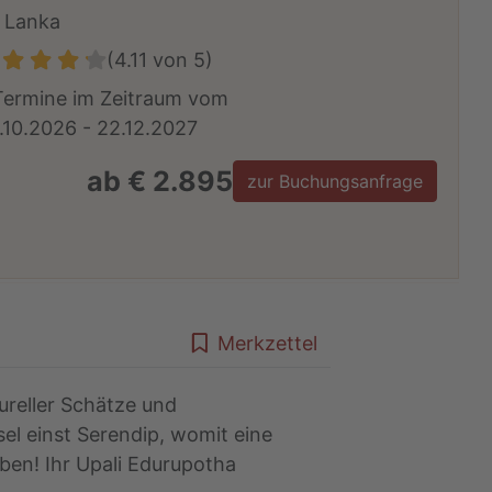
i Lanka
(4.11 von 5)
Termine im Zeitraum vom
.10.2026 - 22.12.2027
ab € 2.895
zur Buchungsanfrage
Merkzettel
tureller Schätze und
el einst Serendip, womit eine
ben! Ihr Upali Edurupotha