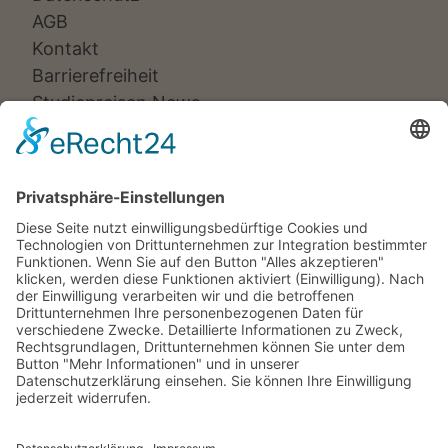
AGB
Kontakt
Barrierefreiheit
Studienreisen News
Veranstalter:
Ameropa Reisen
Bavaria Fernreisen
Berge & Meer
Gebeco
Hauser exkursionen
Meiers Weltreisen
Nicko Cruises
SKR
Studiosus
Wikinger Reisen