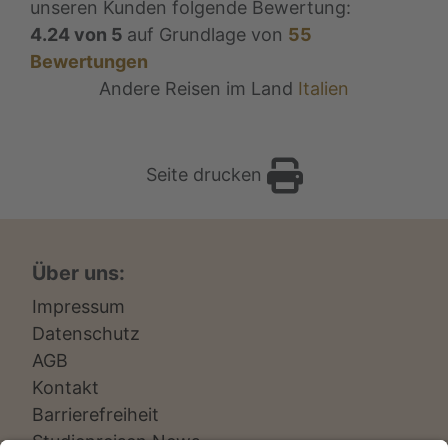
unseren Kunden folgende Bewertung:
4.24
von
5
auf Grundlage von
55
Bewertungen
Andere Reisen im Land
Italien
Seite drucken
Über uns:
Impressum
Datenschutz
AGB
Kontakt
Barrierefreiheit
Studienreisen News