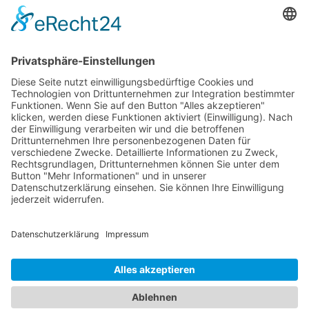
Veranstalter:
Ameropa Reisen
Bavaria Fernreisen
Berge & Meer
Gebeco
Hauser exkursionen
Meiers Weltreisen
Nicko Cruises
SKR
Studiosus
Wikinger Reisen
TUI Tours
Studiosus Kultimer
© Studienreisen.de 2026