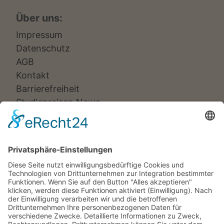
Über uns:
Impressum
Datenschutz
AGB
Kontakt
Barrierefreiheit
Studienreisen News
Veranstalter:
Ameropa Reisen
Bavaria Fernreisen
Berge & Meer
Gebeco
Hauser exkursionen
Meiers Weltreisen