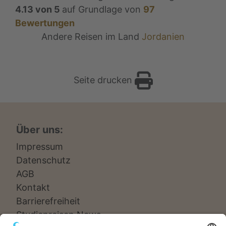
4.13
von
5
auf Grundlage von
97
Bewertungen
Andere Reisen im Land
Jordanien
Seite drucken
Über uns:
Impressum
Datenschutz
AGB
Kontakt
Barrierefreiheit
Studienreisen News