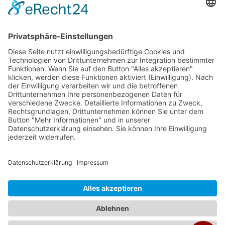
Veranstalter:
Ameropa Reisen
Bavaria Fernreisen
Berge & Meer
Gebeco
Hauser exkursionen
Meiers Weltreisen
Nicko Cruises
SKR
Studiosus
Wikinger Reisen
TUI Tours
Studiosus Kultimer
© Studienreisen.de 2026