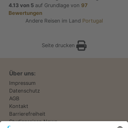
4.13
von
5
auf Grundlage von
97
Bewertungen
Andere Reisen im Land
Portugal
Seite drucken
Über uns:
Impressum
Datenschutz
AGB
Kontakt
Barrierefreiheit
Studienreisen News