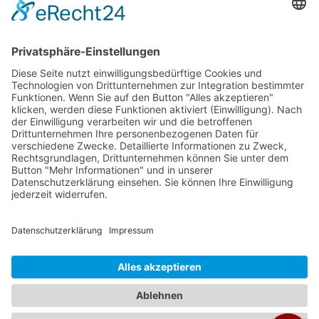
Veranstalter:
Ameropa Reisen
Bavaria Fernreisen
Berge & Meer
Gebeco
Hauser exkursionen
Meiers Weltreisen
Nicko Cruises
SKR
Studiosus
Wikinger Reisen
TUI Tours
Studiosus Kultimer
© Studienreisen.de 2026