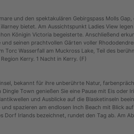
enmare und den spektakulären Gebirgspass Molls Gap,
illarney bietet. Am Aussichtspunkt Ladies View legen
hon Königin Victoria begeisterte. Anschließend erkun
und seinen prachtvollen Gärten voller Rhododendren
zum Torc Wasserfall am Muckross Lake, Teil des ber
 Region Kerry. 1 Nacht in Kerry. (F)
insel, bekannt für ihre unberührte Natur, farbenprä
In Dingle Town genießen Sie eine Pause mit Eis oder I
antikwellen und Ausblicke auf die Blasketinseln bee
 und spazieren am endlosen Inch Beach mit Blick auf 
es Dorf Irlands bezeichnet, rundet den Tag ab. Am Ab