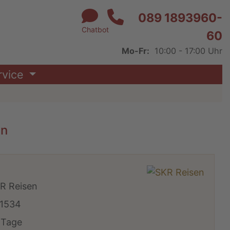
089 1893960-
Chatbot
60
Mo-Fr:
10:00 - 17:00 Uhr
rvice
en
R Reisen
1534
 Tage