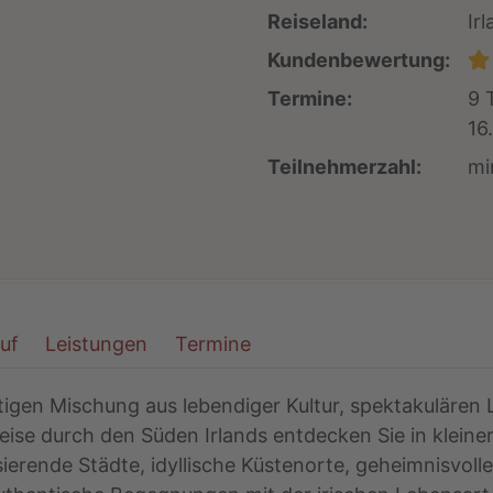
Reiseland:
Ir
Kundenbewertung:
Termine:
9 
16
Teilnehmerzahl:
mi
auf
Leistungen
Termine
rtigen Mischung aus lebendiger Kultur, spektakulären
eise durch den Süden Irlands entdecken Sie in kleine
sierende Städte, idyllische Küstenorte, geheimnisvol