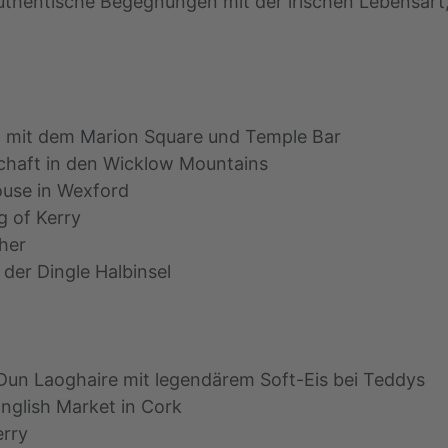
uthentische Begegnungen mit der irischen Lebensart
in mit dem Marion Square und Temple Bar
chaft in den Wicklow Mountains
ouse in Wexford
g of Kerry
oher
der Dingle Halbinsel
 Dun Laoghaire mit legendärem Soft-Eis bei Teddys
nglish Market in Cork
erry