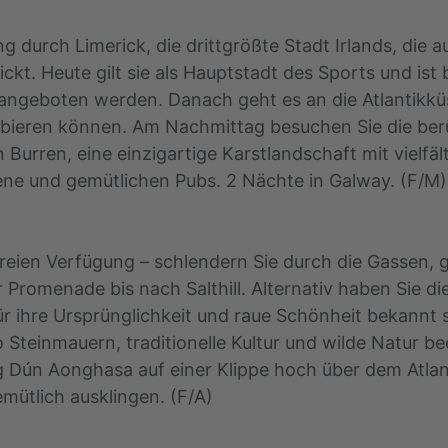
 durch Limerick, die drittgrößte Stadt Irlands, die 
t. Heute gilt sie als Hauptstadt des Sports und ist 
angeboten werden. Danach geht es an die Atlantikküst
ieren können. Am Nachmittag besuchen Sie die berü
Burren, eine einzigartige Karstlandschaft mit vielfäl
ene und gemütlichen Pubs. 2 Nächte in Galway. (F/M)
freien Verfügung – schlendern Sie durch die Gassen, 
 Promenade bis nach Salthill. Alternativ haben Sie di
r ihre Ursprünglichkeit und raue Schönheit bekannt s
o Steinmauern, traditionelle Kultur und wilde Natur b
g Dún Aonghasa auf einer Klippe hoch über dem Atla
mütlich ausklingen. (F/A)