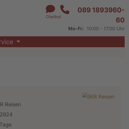
089 1893960-
Chatbot
60
Mo-Fr:
10:00 - 17:00 Uhr
rvice
R Reisen
2924
 Tage