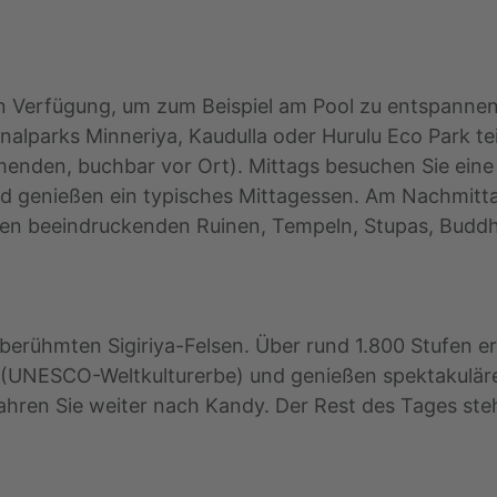
en Verfügung, um zum Beispiel am Pool zu entspannen.
onalparks Minneriya, Kaudulla oder Hurulu Eco Park t
menden, buchbar vor Ort). Mittags besuchen Sie eine l
 und genießen ein typisches Mittagessen. Am Nachmit
hren beeindruckenden Ruinen, Tempeln, Stupas, Bud
erühmten Sigiriya-Felsen. Über rund 1.800 Stufen er
(UNESCO-Weltkulturerbe) und genießen spektakuläre
ahren Sie weiter nach Kandy. Der Rest des Tages steh