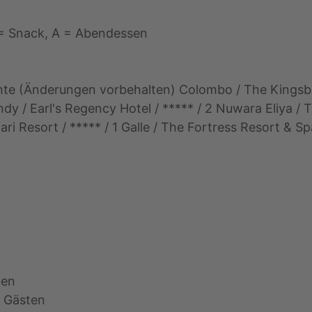
 = Snack, A = Abendessen
hte (Änderungen vorbehalten) Colombo / The Kingsbury 
dy / Earl's Regency Hotel / ***** / 2 Nuwara Eliya / 
Resort / ***** / 1 Galle / The Fortress Resort & Spa 
ten
4 Gästen